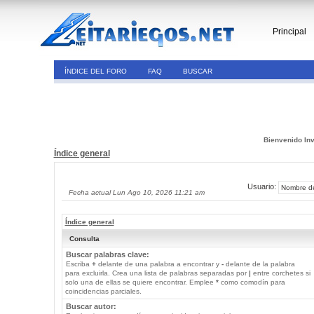
Principal
ÍNDICE DEL FORO
FAQ
BUSCAR
Bienvenido Inv
Índice general
Usuario:
Fecha actual Lun Ago 10, 2026 11:21 am
Índice general
Consulta
Buscar palabras clave:
Escriba
+
delante de una palabra a encontrar y
-
delante de la palabra
para excluirla. Crea una lista de palabras separadas por
|
entre corchetes si
solo una de ellas se quiere encontrar. Emplee
*
como comodín para
coincidencias parciales.
Buscar autor: