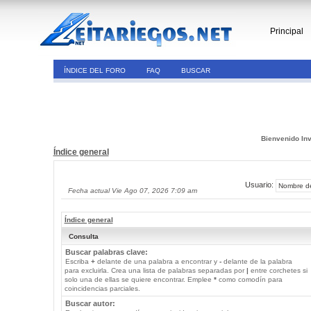
Principal
ÍNDICE DEL FORO
FAQ
BUSCAR
Bienvenido Inv
Índice general
Usuario:
Fecha actual Vie Ago 07, 2026 7:09 am
Índice general
Consulta
Buscar palabras clave:
Escriba
+
delante de una palabra a encontrar y
-
delante de la palabra
para excluirla. Crea una lista de palabras separadas por
|
entre corchetes si
solo una de ellas se quiere encontrar. Emplee
*
como comodín para
coincidencias parciales.
Buscar autor: