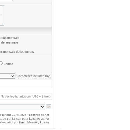
to del mensaje
o del mensaje
mer mensaje de los temas
Temas
Caracteres del mensaje
Todos los horarios son UTC + 1 hora
d By
phpBB
© 2026 - Leitariegos.net
icado por
Luisan
para
Leitariegos.net
al español por
Huan Manwë
y
Luisan