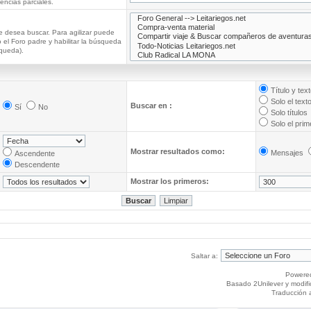
ncias parciales.
e desea buscar. Para agilizar puede
 el Foro padre y habilitar la búsqueda
queda).
Título y tex
Solo el text
Buscar en :
Sí
No
Solo títulos
Solo el pri
Mostrar resultados como:
Mensajes
Ascendente
Descendente
Mostrar los primeros:
Saltar a:
Powere
Basado 2Unilever y modif
Traducción 