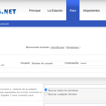
Principal
La Estación
Foro
Alojamientos
BUSCAR
Bienvenido Invitado
(
Identificarse
|
Registrarse
)
Usuario:
Contraseña:
7 am
ncontrar y
-
delante de la palabra
Buscar todos los términos
abras separadas por
|
entre corchetes si
Buscar cualquier término
r. Emplee
*
como comodín para