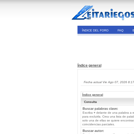
ÍNDICE DEL FORO
FAQ
Índice general
Fecha actual Vie Ago 07, 2026 8:1
Índice general
Consulta
Buscar palabras clave:
Escriba
+
delante de una palabra a e
para excluirla. Crea una lista de pal
solo una de ellas se quiere encontra
coincidencias parciales.
Buscar autor: