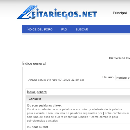
Principal
ÍNDICE DEL FORO
FAQ
BUSCAR
Bienvenido Inv
Índice general
Usuario:
Fecha actual Vie Ago 07, 2026 11:50 pm
Índice general
Consulta
Buscar palabras clave:
Escriba
+
delante de una palabra a encontrar y
-
delante de la palabra
para excluirla. Crea una lista de palabras separadas por
|
entre corchetes si
solo una de ellas se quiere encontrar. Emplee
*
como comodín para
coincidencias parciales.
Buscar autor: