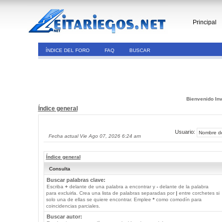
Principal
ÍNDICE DEL FORO
FAQ
BUSCAR
Bienvenido Inv
Índice general
Usuario:
Fecha actual Vie Ago 07, 2026 6:24 am
Índice general
Consulta
Buscar palabras clave:
Escriba
+
delante de una palabra a encontrar y
-
delante de la palabra
para excluirla. Crea una lista de palabras separadas por
|
entre corchetes si
solo una de ellas se quiere encontrar. Emplee
*
como comodín para
coincidencias parciales.
Buscar autor: