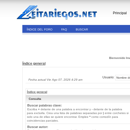
Principal
ÍNDICE DEL FORO
FAQ
BUSCAR
Bienvenido Inv
Índice general
Usuario:
Fecha actual Vie Ago 07, 2026 4:29 am
Índice general
Consulta
Buscar palabras clave:
Escriba
+
delante de una palabra a encontrar y
-
delante de la palabra
para excluirla. Crea una lista de palabras separadas por
|
entre corchetes si
solo una de ellas se quiere encontrar. Emplee
*
como comodín para
coincidencias parciales.
Buscar autor: