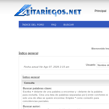
Principal
ÍNDICE DEL FORO
FAQ
BUSCAR
Bienvenido Inv
Índice general
Usuario:
Fecha actual Vie Ago 07, 2026 2:15 am
Índice general
Consulta
Buscar palabras clave:
Escriba
+
delante de una palabra a encontrar y
-
delante de la palabra
para excluirla. Crea una lista de palabras separadas por
|
entre corchetes si
solo una de ellas se quiere encontrar. Emplee
*
como comodín para
coincidencias parciales.
Buscar autor: