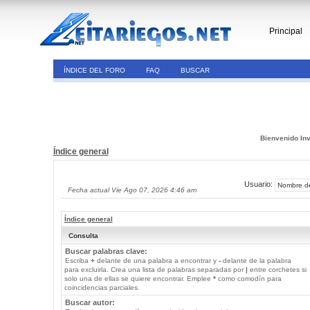
Principal
ÍNDICE DEL FORO
FAQ
BUSCAR
Bienvenido Inv
Índice general
Usuario:
Fecha actual Vie Ago 07, 2026 4:46 am
Índice general
Consulta
Buscar palabras clave:
Escriba
+
delante de una palabra a encontrar y
-
delante de la palabra
para excluirla. Crea una lista de palabras separadas por
|
entre corchetes si
solo una de ellas se quiere encontrar. Emplee
*
como comodín para
coincidencias parciales.
Buscar autor: