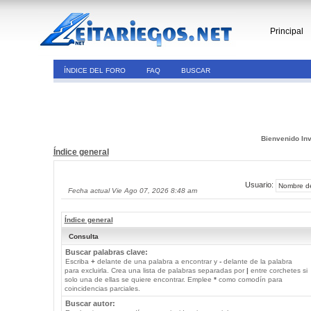
Principal
ÍNDICE DEL FORO
FAQ
BUSCAR
Bienvenido Inv
Índice general
Usuario:
Fecha actual Vie Ago 07, 2026 8:48 am
Índice general
Consulta
Buscar palabras clave:
Escriba
+
delante de una palabra a encontrar y
-
delante de la palabra
para excluirla. Crea una lista de palabras separadas por
|
entre corchetes si
solo una de ellas se quiere encontrar. Emplee
*
como comodín para
coincidencias parciales.
Buscar autor: