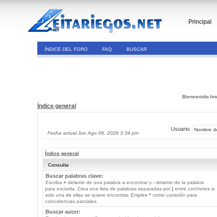
Principal
ÍNDICE DEL FORO
FAQ
BUSCAR
Bienvenido Inv
Índice general
Usuario:
Fecha actual Jue Ago 06, 2026 3:34 pm
Índice general
Consulta
Buscar palabras clave:
Escriba
+
delante de una palabra a encontrar y
-
delante de la palabra
para excluirla. Crea una lista de palabras separadas por
|
entre corchetes si
solo una de ellas se quiere encontrar. Emplee
*
como comodín para
coincidencias parciales.
Buscar autor: