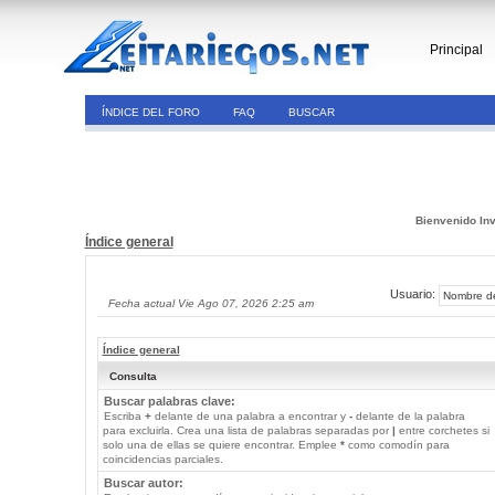
Principal
ÍNDICE DEL FORO
FAQ
BUSCAR
Bienvenido Inv
Índice general
Usuario:
Fecha actual Vie Ago 07, 2026 2:25 am
Índice general
Consulta
Buscar palabras clave:
Escriba
+
delante de una palabra a encontrar y
-
delante de la palabra
para excluirla. Crea una lista de palabras separadas por
|
entre corchetes si
solo una de ellas se quiere encontrar. Emplee
*
como comodín para
coincidencias parciales.
Buscar autor: