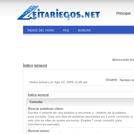
Principal
ÍNDICE DEL FORO
FAQ
BUSCAR
Bienvenido Inv
Índice general
Usuario:
Fecha actual Lun Ago 10, 2026 11:46 am
Índice general
Consulta
Buscar palabras clave:
Escriba
+
delante de una palabra a encontrar y
-
delante de la palabra
para excluirla. Crea una lista de palabras separadas por
|
entre corchetes si
solo una de ellas se quiere encontrar. Emplee
*
como comodín para
coincidencias parciales.
Buscar autor: