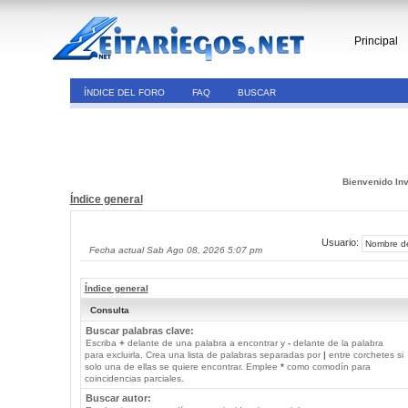
Principal
ÍNDICE DEL FORO
FAQ
BUSCAR
Bienvenido Inv
Índice general
Usuario:
Fecha actual Sab Ago 08, 2026 5:07 pm
Índice general
Consulta
Buscar palabras clave:
Escriba
+
delante de una palabra a encontrar y
-
delante de la palabra
para excluirla. Crea una lista de palabras separadas por
|
entre corchetes si
solo una de ellas se quiere encontrar. Emplee
*
como comodín para
coincidencias parciales.
Buscar autor: