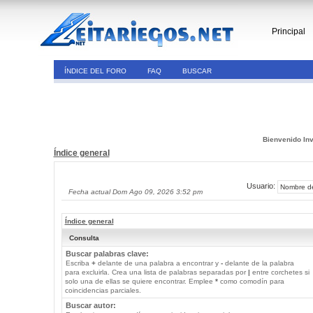
Principal
ÍNDICE DEL FORO
FAQ
BUSCAR
Bienvenido Inv
Índice general
Usuario:
Fecha actual Dom Ago 09, 2026 3:52 pm
Índice general
Consulta
Buscar palabras clave:
Escriba
+
delante de una palabra a encontrar y
-
delante de la palabra
para excluirla. Crea una lista de palabras separadas por
|
entre corchetes si
solo una de ellas se quiere encontrar. Emplee
*
como comodín para
coincidencias parciales.
Buscar autor: