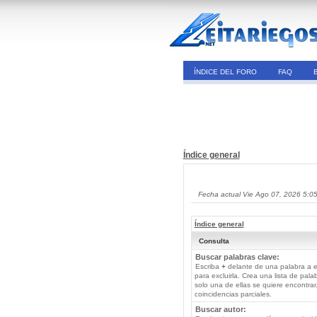
ÍNDICE DEL FORO
FAQ
Índice general
Fecha actual Vie Ago 07, 2026 5:0
Índice general
Consulta
Buscar palabras clave:
Escriba
+
delante de una palabra a e
para excluirla. Crea una lista de pal
solo una de ellas se quiere encontra
coincidencias parciales.
Buscar autor: