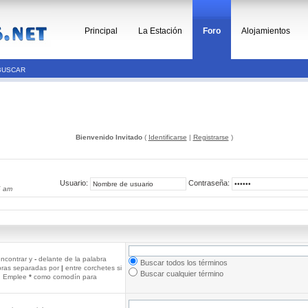
Principal
La Estación
Foro
Alojamientos
BUSCAR
Bienvenido Invitado
(
Identificarse
|
Registrarse
)
Usuario:
Contraseña:
5 am
ncontrar y
-
delante de la palabra
Buscar todos los términos
abras separadas por
|
entre corchetes si
Buscar cualquier término
r. Emplee
*
como comodín para