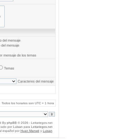
to del mensaje
o del mensaje
mer mensaje de los temas
Temas
Caracteres del mensaje
Todos los horarios son UTC + 1 hora
d By
phpBB
© 2026 - Leitariegos.net
icado por
Luisan
para
Leitariegos.net
al español por
Huan Manwë
y
Luisan