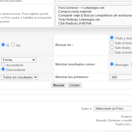
ncias parciales.
e desea buscar. Para agilizar puede
 el Foro padre y habilitar la búsqueda
queda).
Título y tex
Solo el text
Buscar en :
Sí
No
Solo títulos
Solo el pri
Mostrar resultados como:
Mensajes
Ascendente
Descendente
Mostrar los primeros:
Saltar a:
Powere
Basado 2Unilever y modif
Traducción 