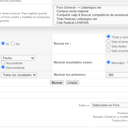
ncias parciales.
e desea buscar. Para agilizar puede
 el Foro padre y habilitar la búsqueda
queda).
Título y tex
Solo el text
Buscar en :
Sí
No
Solo títulos
Solo el pri
Mostrar resultados como:
Mensajes
Ascendente
Descendente
Mostrar los primeros:
Saltar a:
Powere
Basado 2Unilever y modif
Traducción 