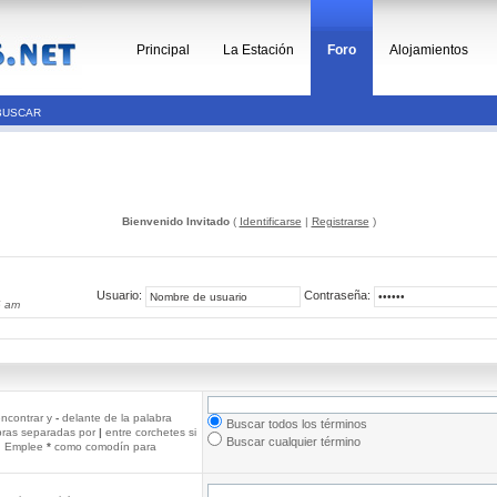
Principal
La Estación
Foro
Alojamientos
BUSCAR
Bienvenido Invitado
(
Identificarse
|
Registrarse
)
Usuario:
Contraseña:
6 am
ncontrar y
-
delante de la palabra
Buscar todos los términos
abras separadas por
|
entre corchetes si
Buscar cualquier término
r. Emplee
*
como comodín para