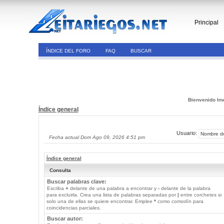
Principal
ÍNDICE DEL FORO
FAQ
BUSCAR
Bienvenido Inv
Índice general
Usuario:
Fecha actual Dom Ago 09, 2026 4:51 pm
Índice general
Consulta
Buscar palabras clave:
Escriba
+
delante de una palabra a encontrar y
-
delante de la palabra
para excluirla. Crea una lista de palabras separadas por
|
entre corchetes si
solo una de ellas se quiere encontrar. Emplee
*
como comodín para
coincidencias parciales.
Buscar autor: