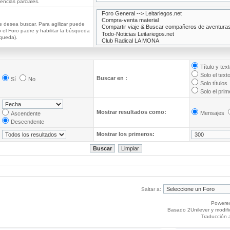
ncias parciales.
e desea buscar. Para agilizar puede
 el Foro padre y habilitar la búsqueda
queda).
Título y tex
Solo el text
Buscar en :
Sí
No
Solo títulos
Solo el pri
Mostrar resultados como:
Mensajes
Ascendente
Descendente
Mostrar los primeros:
Saltar a:
Powere
Basado 2Unilever y modif
Traducción 