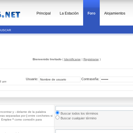
Principal
La Estación
Foro
Alojamientos
BUSCAR
Bienvenido Invitado
(
Identificarse
|
Registrarse
)
Usuario:
Contraseña:
08 am
ncontrar y
-
delante de la palabra
Buscar todos los términos
abras separadas por
|
entre corchetes si
Buscar cualquier término
r. Emplee
*
como comodín para