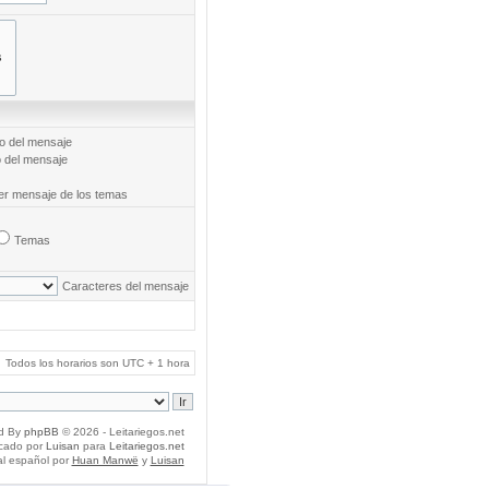
to del mensaje
o del mensaje
mer mensaje de los temas
Temas
Caracteres del mensaje
Todos los horarios son UTC + 1 hora
d By
phpBB
© 2026 - Leitariegos.net
icado por
Luisan
para
Leitariegos.net
al español por
Huan Manwë
y
Luisan