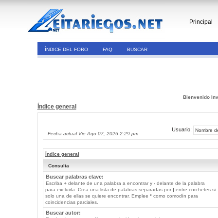
Principal
ÍNDICE DEL FORO
FAQ
BUSCAR
Bienvenido Inv
Índice general
Usuario:
Fecha actual Vie Ago 07, 2026 2:29 pm
Índice general
Consulta
Buscar palabras clave:
Escriba
+
delante de una palabra a encontrar y
-
delante de la palabra
para excluirla. Crea una lista de palabras separadas por
|
entre corchetes si
solo una de ellas se quiere encontrar. Emplee
*
como comodín para
coincidencias parciales.
Buscar autor: