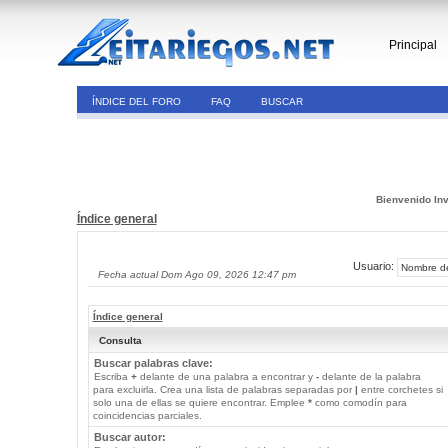
Principal
ÍNDICE DEL FORO
FAQ
BUSCAR
Bienvenido Inv
Índice general
Usuario:
Fecha actual Dom Ago 09, 2026 12:47 pm
Índice general
Consulta
Buscar palabras clave:
Escriba
+
delante de una palabra a encontrar y
-
delante de la palabra
para excluirla. Crea una lista de palabras separadas por
|
entre corchetes si
solo una de ellas se quiere encontrar. Emplee
*
como comodín para
coincidencias parciales.
Buscar autor: