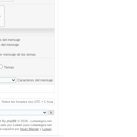
to del mensaje
o del mensaje
mer mensaje de los temas
Temas
Caracteres del mensaje
Todos los horarios son UTC + 1 hora
d By
phpBB
© 2026 - Leitariegos.net
icado por
Luisan
para
Leitariegos.net
al español por
Huan Manwë
y
Luisan