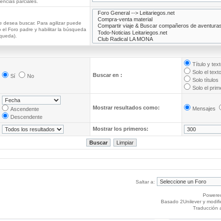
ncias parciales.
e desea buscar. Para agilizar puede
 el Foro padre y habilitar la búsqueda
queda).
Título y tex
Solo el text
Buscar en :
Sí
No
Solo títulos
Solo el pri
Mostrar resultados como:
Mensajes
Ascendente
Descendente
Mostrar los primeros:
Saltar a:
Powere
Basado 2Unilever y modif
Traducción 