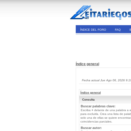
ÍNDICE DEL FORO
FAQ
Índice general
Fecha actual Jue Ago 06, 2026 9:1
Índice general
Consulta
Buscar palabras clave:
Escriba
+
delante de una palabra a e
para excluirla. Crea una lista de pal
solo una de ellas se quiere encontra
coincidencias parciales.
Buscar autor: