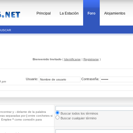
Principal
La Estación
Foro
Alojamientos
BUSCAR
Bienvenido Invitado
(
Identificarse
|
Registrarse
)
Usuario:
Contraseña:
9 pm
ncontrar y
-
delante de la palabra
Buscar todos los términos
abras separadas por
|
entre corchetes si
Buscar cualquier término
r. Emplee
*
como comodín para