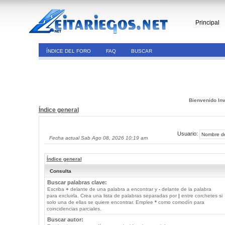
Principal
ÍNDICE DEL FORO
FAQ
BUSCAR
Bienvenido Inv
Índice general
Usuario:
Fecha actual Sab Ago 08, 2026 10:19 am
Índice general
Consulta
Buscar palabras clave:
Escriba
+
delante de una palabra a encontrar y
-
delante de la palabra
para excluirla. Crea una lista de palabras separadas por
|
entre corchetes si
solo una de ellas se quiere encontrar. Emplee
*
como comodín para
coincidencias parciales.
Buscar autor: