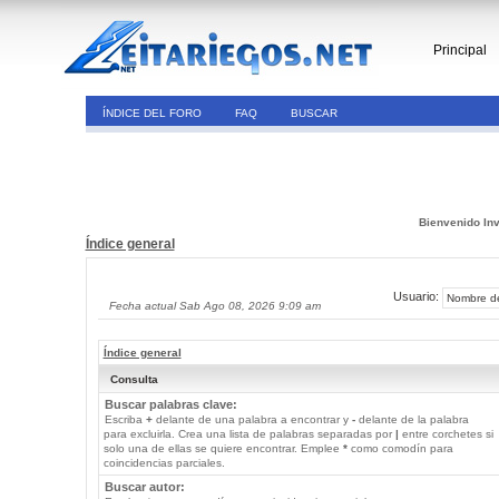
Principal
ÍNDICE DEL FORO
FAQ
BUSCAR
Bienvenido Inv
Índice general
Usuario:
Fecha actual Sab Ago 08, 2026 9:09 am
Índice general
Consulta
Buscar palabras clave:
Escriba
+
delante de una palabra a encontrar y
-
delante de la palabra
para excluirla. Crea una lista de palabras separadas por
|
entre corchetes si
solo una de ellas se quiere encontrar. Emplee
*
como comodín para
coincidencias parciales.
Buscar autor: