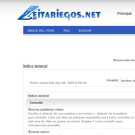
Principal
ÍNDICE DEL FORO
FAQ
BUSCAR
Bienvenido Inv
Índice general
Usuario:
Fecha actual Sab Ago 08, 2026 6:28 am
Índice general
Consulta
Buscar palabras clave:
Escriba
+
delante de una palabra a encontrar y
-
delante de la palabra
para excluirla. Crea una lista de palabras separadas por
|
entre corchetes si
solo una de ellas se quiere encontrar. Emplee
*
como comodín para
coincidencias parciales.
Buscar autor: