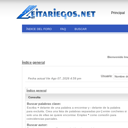
Principal
ÍNDICE DEL FORO
FAQ
BUSCAR
Bienvenido Inv
Índice general
Usuario:
Fecha actual Vie Ago 07, 2026 4:59 pm
Índice general
Consulta
Buscar palabras clave:
Escriba
+
delante de una palabra a encontrar y
-
delante de la palabra
para excluirla. Crea una lista de palabras separadas por
|
entre corchetes si
solo una de ellas se quiere encontrar. Emplee
*
como comodín para
coincidencias parciales.
Buscar autor: