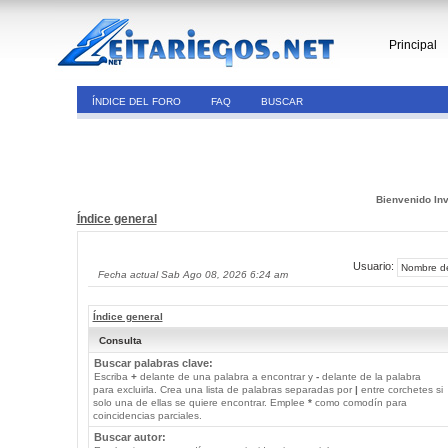
Principal
ÍNDICE DEL FORO
FAQ
BUSCAR
Bienvenido Inv
Índice general
Usuario:
Fecha actual Sab Ago 08, 2026 6:24 am
Índice general
Consulta
Buscar palabras clave:
Escriba
+
delante de una palabra a encontrar y
-
delante de la palabra
para excluirla. Crea una lista de palabras separadas por
|
entre corchetes si
solo una de ellas se quiere encontrar. Emplee
*
como comodín para
coincidencias parciales.
Buscar autor: