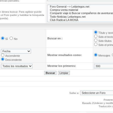
ncias parciales.
e desea buscar. Para agilizar puede
 el Foro padre y habilitar la búsqueda
queda).
Título y tex
Solo el text
Buscar en :
Sí
No
Solo títulos
Solo el pri
Mostrar resultados como:
Mensajes
Ascendente
Descendente
Mostrar los primeros:
Saltar a:
Powere
Basado 2Unilever y modif
Traducción 