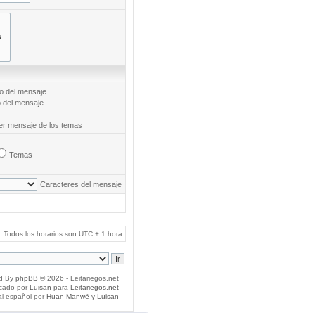
to del mensaje
o del mensaje
mer mensaje de los temas
Temas
Caracteres del mensaje
Todos los horarios son UTC + 1 hora
d By
phpBB
© 2026 - Leitariegos.net
icado por
Luisan
para
Leitariegos.net
al español por
Huan Manwë
y
Luisan