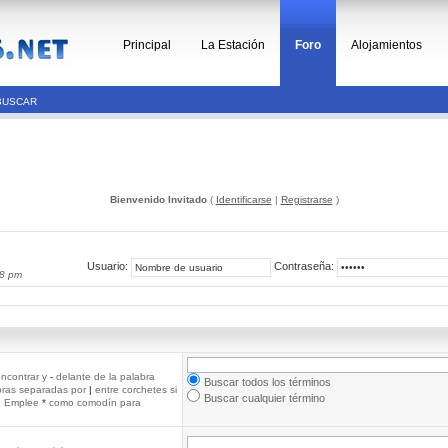
Principal
La Estación
Foro
Alojamientos
BUSCAR
Bienvenido Invitado
(
Identificarse
|
Registrarse
)
Usuario:
Contraseña:
58 pm
ncontrar y
-
delante de la palabra
Buscar todos los términos
abras separadas por
|
entre corchetes si
Buscar cualquier término
r. Emplee
*
como comodín para