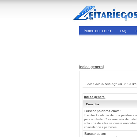
ÍNDICE DEL FORO
FAQ
Índice general
Fecha actual Sab Ago 08, 2026 3:
Índice general
Consulta
Buscar palabras clave:
Escriba
+
delante de una palabra a e
para excluirla. Crea una lista de pal
solo una de ellas se quiere encontra
coincidencias parciales.
Buscar autor: