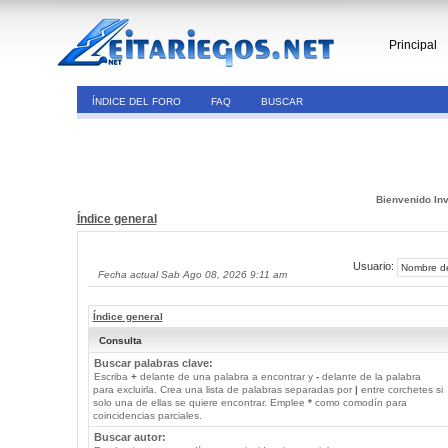
Principal
ÍNDICE DEL FORO
FAQ
BUSCAR
Bienvenido Inv
Índice general
Usuario:
Fecha actual Sab Ago 08, 2026 9:11 am
Índice general
Consulta
Buscar palabras clave:
Escriba
+
delante de una palabra a encontrar y
-
delante de la palabra
para excluirla. Crea una lista de palabras separadas por
|
entre corchetes si
solo una de ellas se quiere encontrar. Emplee
*
como comodín para
coincidencias parciales.
Buscar autor: