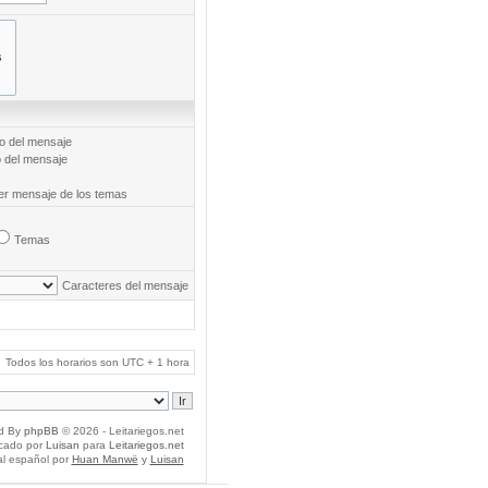
to del mensaje
o del mensaje
mer mensaje de los temas
Temas
Caracteres del mensaje
Todos los horarios son UTC + 1 hora
d By
phpBB
© 2026 - Leitariegos.net
icado por
Luisan
para
Leitariegos.net
al español por
Huan Manwë
y
Luisan