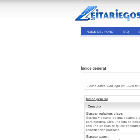
ÍNDICE DEL FORO
FAQ
Índice general
Fecha actual Sab Ago 08, 2026 5:
Índice general
Consulta
Buscar palabras clave:
Escriba
+
delante de una palabra a e
para excluirla. Crea una lista de pal
solo una de ellas se quiere encontra
coincidencias parciales.
Buscar autor: