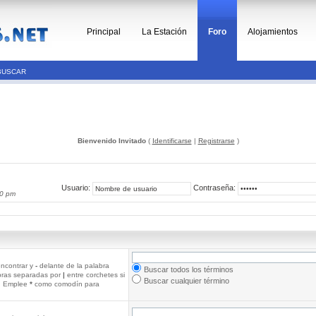
Principal
La Estación
Foro
Alojamientos
BUSCAR
Bienvenido Invitado
(
Identificarse
|
Registrarse
)
Usuario:
Contraseña:
30 pm
ncontrar y
-
delante de la palabra
Buscar todos los términos
abras separadas por
|
entre corchetes si
Buscar cualquier término
r. Emplee
*
como comodín para