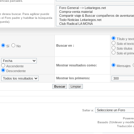
ncias parciales.
e desea buscar. Para agilizar puede
 el Foro padre y habilitar la búsqueda
queda).
Título y tex
Solo el text
Buscar en :
Sí
No
Solo títulos
Solo el pri
Mostrar resultados como:
Mensajes
Ascendente
Descendente
Mostrar los primeros:
Saltar a:
Powere
Basado 2Unilever y modif
Traducción 