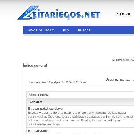
Principal
ÍNDICE DEL FORO
FAQ
BUSCAR
Bienvenido Inv
Índice general
Usuario:
Fecha actual Jue Ago 06, 2026 10:39 am
Índice general
Consulta
Buscar palabras clave:
Escriba
+
delante de una palabra a encontrar y
-
delante de la palabra
para excluirla. Crea una lista de palabras separadas por
|
entre corchetes si
solo una de ellas se quiere encontrar. Emplee
*
como comodín para
coincidencias parciales.
Buscar autor: