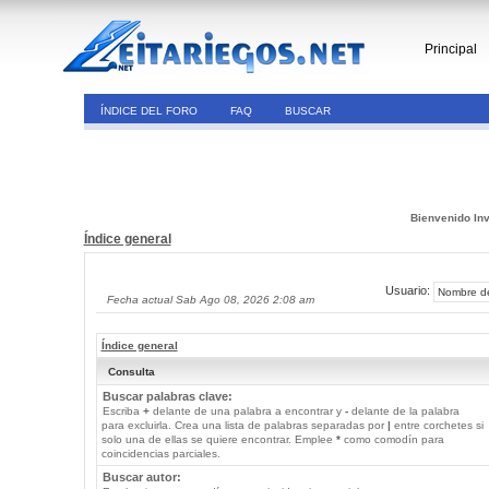
Principal
ÍNDICE DEL FORO
FAQ
BUSCAR
Bienvenido Inv
Índice general
Usuario:
Fecha actual Sab Ago 08, 2026 2:08 am
Índice general
Consulta
Buscar palabras clave:
Escriba
+
delante de una palabra a encontrar y
-
delante de la palabra
para excluirla. Crea una lista de palabras separadas por
|
entre corchetes si
solo una de ellas se quiere encontrar. Emplee
*
como comodín para
coincidencias parciales.
Buscar autor: