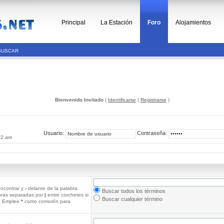
Principal
La Estación
Foro
Alojamientos
BUSCAR
Bienvenido Invitado
(
Identificarse
|
Registrarse
)
Usuario:
Contraseña:
22 am
ncontrar y
-
delante de la palabra
Buscar todos los términos
abras separadas por
|
entre corchetes si
Buscar cualquier término
r. Emplee
*
como comodín para