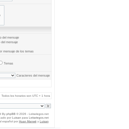
to del mensaje
o del mensaje
mer mensaje de los temas
Temas
Caracteres del mensaje
Todos los horarios son UTC + 1 hora
d By
phpBB
© 2026 - Leitariegos.net
icado por
Luisan
para
Leitariegos.net
al español por
Huan Manwë
y
Luisan