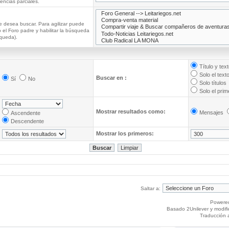
ncias parciales.
e desea buscar. Para agilizar puede
 el Foro padre y habilitar la búsqueda
queda).
Título y tex
Solo el text
Buscar en :
Sí
No
Solo títulos
Solo el pri
Mostrar resultados como:
Mensajes
Ascendente
Descendente
Mostrar los primeros:
Saltar a:
Powere
Basado 2Unilever y modif
Traducción 