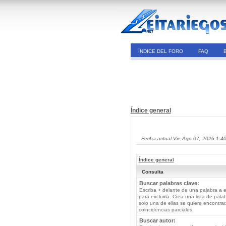
ÍNDICE DEL FORO
FAQ
Índice general
Fecha actual Vie Ago 07, 2026 1:4
Índice general
Consulta
Buscar palabras clave:
Escriba
+
delante de una palabra a e
para excluirla. Crea una lista de pal
solo una de ellas se quiere encontra
coincidencias parciales.
Buscar autor: