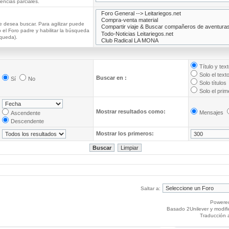
ncias parciales.
e desea buscar. Para agilizar puede
 el Foro padre y habilitar la búsqueda
queda).
Título y tex
Solo el text
Buscar en :
Sí
No
Solo títulos
Solo el pri
Mostrar resultados como:
Mensajes
Ascendente
Descendente
Mostrar los primeros:
Saltar a:
Powere
Basado 2Unilever y modif
Traducción 