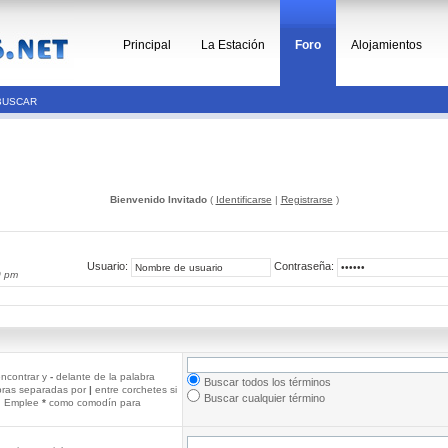
Principal
La Estación
Foro
Alojamientos
BUSCAR
Bienvenido Invitado
(
Identificarse
|
Registrarse
)
Usuario:
Contraseña:
0 pm
ncontrar y
-
delante de la palabra
Buscar todos los términos
abras separadas por
|
entre corchetes si
Buscar cualquier término
r. Emplee
*
como comodín para