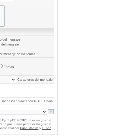
to del mensaje
o del mensaje
mer mensaje de los temas
Temas
Caracteres del mensaje
Todos los horarios son UTC + 1 hora
d By
phpBB
© 2026 - Leitariegos.net
icado por
Luisan
para
Leitariegos.net
al español por
Huan Manwë
y
Luisan