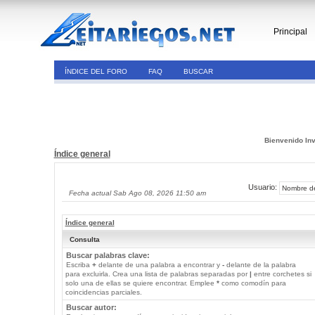
Principal
ÍNDICE DEL FORO
FAQ
BUSCAR
Bienvenido Inv
Índice general
Usuario:
Fecha actual Sab Ago 08, 2026 11:50 am
Índice general
Consulta
Buscar palabras clave:
Escriba
+
delante de una palabra a encontrar y
-
delante de la palabra
para excluirla. Crea una lista de palabras separadas por
|
entre corchetes si
solo una de ellas se quiere encontrar. Emplee
*
como comodín para
coincidencias parciales.
Buscar autor: