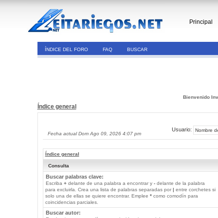
Principal
ÍNDICE DEL FORO
FAQ
BUSCAR
Bienvenido Inv
Índice general
Usuario:
Fecha actual Dom Ago 09, 2026 4:07 pm
Índice general
Consulta
Buscar palabras clave:
Escriba
+
delante de una palabra a encontrar y
-
delante de la palabra
para excluirla. Crea una lista de palabras separadas por
|
entre corchetes si
solo una de ellas se quiere encontrar. Emplee
*
como comodín para
coincidencias parciales.
Buscar autor: