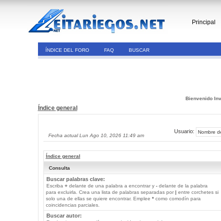
Principal
ÍNDICE DEL FORO
FAQ
BUSCAR
Bienvenido Inv
Índice general
Usuario:
Fecha actual Lun Ago 10, 2026 11:49 am
Índice general
Consulta
Buscar palabras clave:
Escriba
+
delante de una palabra a encontrar y
-
delante de la palabra
para excluirla. Crea una lista de palabras separadas por
|
entre corchetes si
solo una de ellas se quiere encontrar. Emplee
*
como comodín para
coincidencias parciales.
Buscar autor: