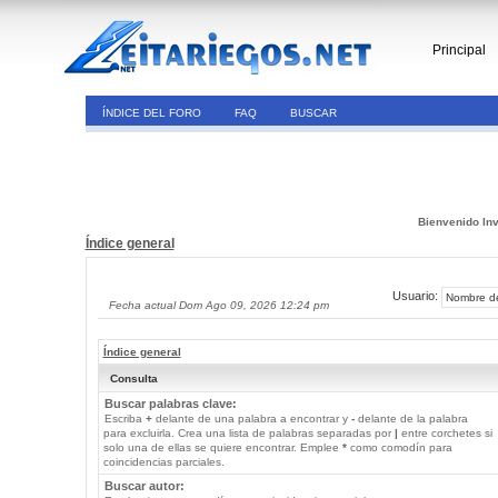
Principal
ÍNDICE DEL FORO
FAQ
BUSCAR
Bienvenido Inv
Índice general
Usuario:
Fecha actual Dom Ago 09, 2026 12:24 pm
Índice general
Consulta
Buscar palabras clave:
Escriba
+
delante de una palabra a encontrar y
-
delante de la palabra
para excluirla. Crea una lista de palabras separadas por
|
entre corchetes si
solo una de ellas se quiere encontrar. Emplee
*
como comodín para
coincidencias parciales.
Buscar autor: