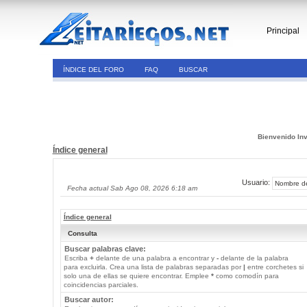
Principal
ÍNDICE DEL FORO
FAQ
BUSCAR
Bienvenido Inv
Índice general
Usuario:
Fecha actual Sab Ago 08, 2026 6:18 am
Índice general
Consulta
Buscar palabras clave:
Escriba
+
delante de una palabra a encontrar y
-
delante de la palabra
para excluirla. Crea una lista de palabras separadas por
|
entre corchetes si
solo una de ellas se quiere encontrar. Emplee
*
como comodín para
coincidencias parciales.
Buscar autor: