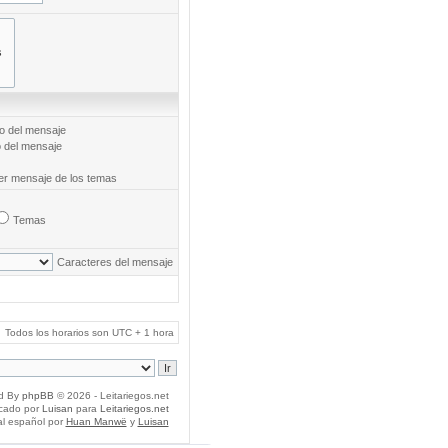
to del mensaje
o del mensaje
mer mensaje de los temas
Temas
Caracteres del mensaje
Todos los horarios son UTC + 1 hora
d By
phpBB
© 2026 - Leitariegos.net
icado por
Luisan
para
Leitariegos.net
al español por
Huan Manwë
y
Luisan