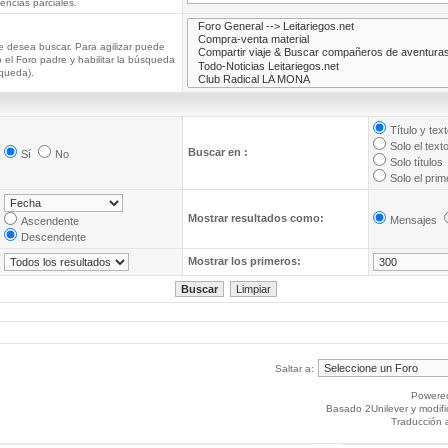
ncias parciales.
e desea buscar. Para agilizar puede
 el Foro padre y habilitar la búsqueda
queda).
Título y tex
Solo el text
Buscar en :
Sí
No
Solo títulos
Solo el pri
Mostrar resultados como:
Mensajes
Ascendente
Descendente
Mostrar los primeros:
Saltar a:
Powere
Basado 2Unilever y modif
Traducción 