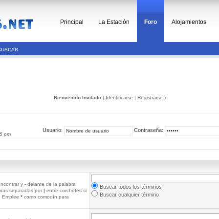
Principal
La Estación
Foro
Alojamientos
BUSCAR
Bienvenido Invitado
(
Identificarse
|
Registrarse
)
Usuario:
Contraseña:
35 pm
ncontrar y
-
delante de la palabra
Buscar todos los términos
abras separadas por
|
entre corchetes si
Buscar cualquier término
r. Emplee
*
como comodín para