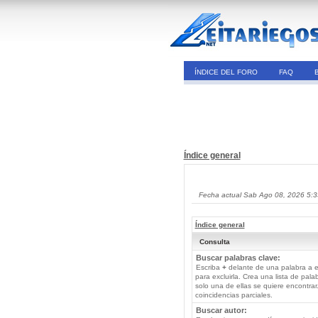
ÍNDICE DEL FORO
FAQ
Índice general
Fecha actual Sab Ago 08, 2026 5:
Índice general
Consulta
Buscar palabras clave:
Escriba
+
delante de una palabra a e
para excluirla. Crea una lista de pal
solo una de ellas se quiere encontra
coincidencias parciales.
Buscar autor: