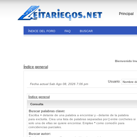
Principal
ÍNDICE DEL FORO
FAQ
BUSCAR
Bienvenido Inv
Índice general
Usuario:
Fecha actual Sab Ago 08, 2026 7:06 pm
Índice general
Consulta
Buscar palabras clave:
Escriba
+
delante de una palabra a encontrar y
-
delante de la palabra
para excluirla. Crea una lista de palabras separadas por
|
entre corchetes si
solo una de ellas se quiere encontrar. Emplee
*
como comodín para
coincidencias parciales.
Buscar autor: