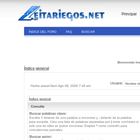
Principal
ÍNDICE DEL FORO
FAQ
BUSCAR
Bienvenido Inv
Índice general
Usuario:
Fecha actual Dom Ago 09, 2026 7:18 am
Índice general
Consulta
Buscar palabras clave:
Escriba
+
delante de una palabra a encontrar y
-
delante de la palabra
para excluirla. Crea una lista de palabras separadas por
|
entre corchetes si
solo una de ellas se quiere encontrar. Emplee
*
como comodín para
coincidencias parciales.
Buscar autor: