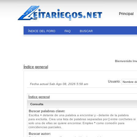
Principal
ÍNDICE DEL FORO
FAQ
BUSCAR
Bienvenido Inv
Índice general
Usuario:
Fecha actual Sab Ago 08, 2026 5:58 am
Índice general
Consulta
Buscar palabras clave:
Escriba
+
delante de una palabra a encontrar y
-
delante de la palabra
para excluirla. Crea una lista de palabras separadas por
|
entre corchetes si
solo una de ellas se quiere encontrar. Emplee
*
como comodín para
coincidencias parciales.
Buscar autor: