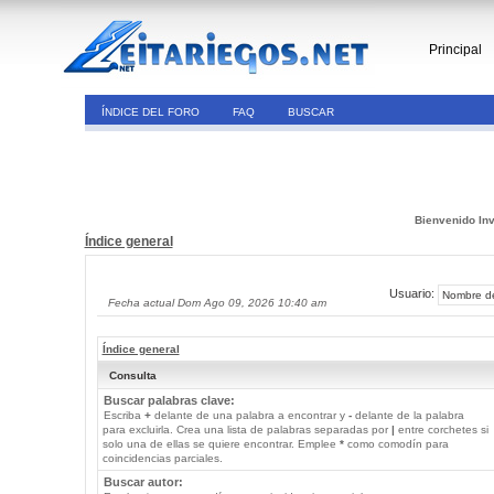
Principal
ÍNDICE DEL FORO
FAQ
BUSCAR
Bienvenido Inv
Índice general
Usuario:
Fecha actual Dom Ago 09, 2026 10:40 am
Índice general
Consulta
Buscar palabras clave:
Escriba
+
delante de una palabra a encontrar y
-
delante de la palabra
para excluirla. Crea una lista de palabras separadas por
|
entre corchetes si
solo una de ellas se quiere encontrar. Emplee
*
como comodín para
coincidencias parciales.
Buscar autor: