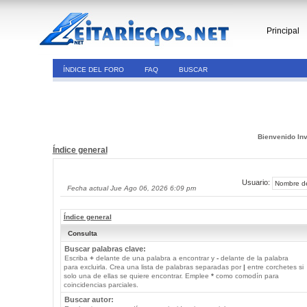
Principal
ÍNDICE DEL FORO
FAQ
BUSCAR
Bienvenido Inv
Índice general
Usuario:
Fecha actual Jue Ago 06, 2026 6:09 pm
Índice general
Consulta
Buscar palabras clave:
Escriba
+
delante de una palabra a encontrar y
-
delante de la palabra
para excluirla. Crea una lista de palabras separadas por
|
entre corchetes si
solo una de ellas se quiere encontrar. Emplee
*
como comodín para
coincidencias parciales.
Buscar autor: