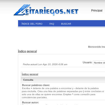
Principal
ÍNDICE DEL FORO
FAQ
BUSCAR
Bienvenido Inv
Índice general
Usuario:
Fecha actual Lun Ago 10, 2026 4:06 am
Índice general
Consulta
Buscar palabras clave:
Escriba
+
delante de una palabra a encontrar y
-
delante de la palabra
para excluirla. Crea una lista de palabras separadas por
|
entre corchetes si
solo una de ellas se quiere encontrar. Emplee
*
como comodín para
coincidencias parciales.
Buscar autor: