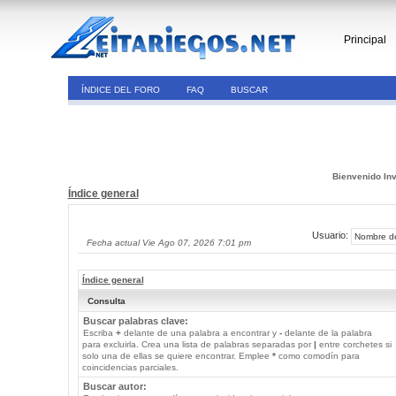
Principal
ÍNDICE DEL FORO
FAQ
BUSCAR
Bienvenido Inv
Índice general
Usuario:
Fecha actual Vie Ago 07, 2026 7:01 pm
Índice general
Consulta
Buscar palabras clave:
Escriba
+
delante de una palabra a encontrar y
-
delante de la palabra
para excluirla. Crea una lista de palabras separadas por
|
entre corchetes si
solo una de ellas se quiere encontrar. Emplee
*
como comodín para
coincidencias parciales.
Buscar autor: