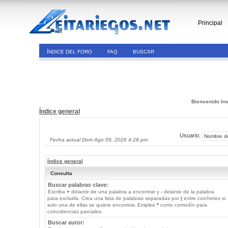
Principal
ÍNDICE DEL FORO
FAQ
BUSCAR
Bienvenido Inv
Índice general
Usuario:
Fecha actual Dom Ago 09, 2026 4:28 pm
Índice general
Consulta
Buscar palabras clave:
Escriba
+
delante de una palabra a encontrar y
-
delante de la palabra
para excluirla. Crea una lista de palabras separadas por
|
entre corchetes si
solo una de ellas se quiere encontrar. Emplee
*
como comodín para
coincidencias parciales.
Buscar autor: