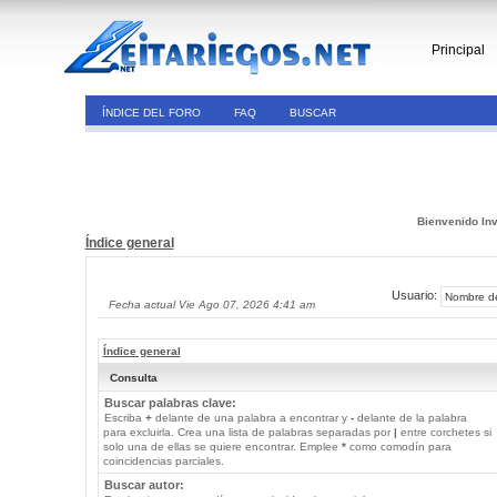
Principal
ÍNDICE DEL FORO
FAQ
BUSCAR
Bienvenido Inv
Índice general
Usuario:
Fecha actual Vie Ago 07, 2026 4:41 am
Índice general
Consulta
Buscar palabras clave:
Escriba
+
delante de una palabra a encontrar y
-
delante de la palabra
para excluirla. Crea una lista de palabras separadas por
|
entre corchetes si
solo una de ellas se quiere encontrar. Emplee
*
como comodín para
coincidencias parciales.
Buscar autor: