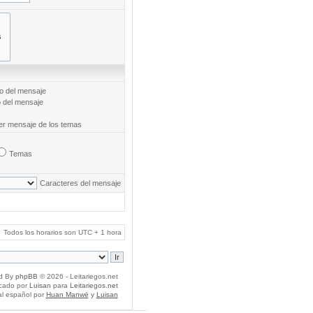
to del mensaje
o del mensaje
mer mensaje de los temas
Temas
Caracteres del mensaje
Todos los horarios son UTC + 1 hora
d By
phpBB
© 2026 - Leitariegos.net
icado por
Luisan
para
Leitariegos.net
al español por
Huan Manwë
y
Luisan