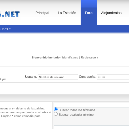
Principal
La Estación
Foro
Alojamientos
BUSCAR
Bienvenido Invitado
(
Identificarse
|
Registrarse
)
Usuario:
Contraseña:
31 pm
ncontrar y
-
delante de la palabra
Buscar todos los términos
abras separadas por
|
entre corchetes si
Buscar cualquier término
r. Emplee
*
como comodín para