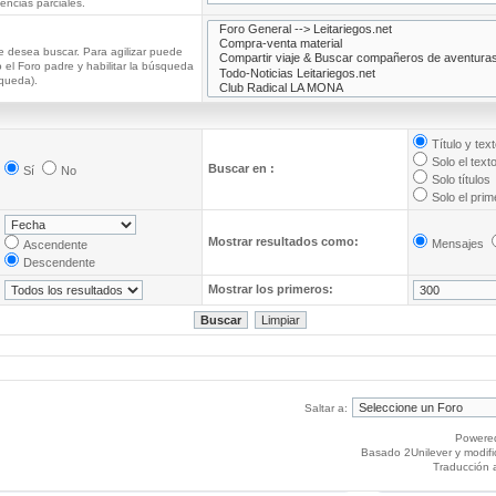
ncias parciales.
e desea buscar. Para agilizar puede
 el Foro padre y habilitar la búsqueda
queda).
Título y tex
Solo el text
Buscar en :
Sí
No
Solo títulos
Solo el pri
Mostrar resultados como:
Mensajes
Ascendente
Descendente
Mostrar los primeros:
Saltar a:
Powere
Basado 2Unilever y modif
Traducción 