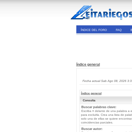
ÍNDICE DEL FORO
FAQ
Índice general
Fecha actual Sab Ago 08, 2026 3:
Índice general
Consulta
Buscar palabras clave:
Escriba
+
delante de una palabra a e
para excluirla. Crea una lista de pal
solo una de ellas se quiere encontra
coincidencias parciales.
Buscar autor: