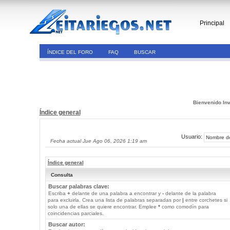
Principal
ÍNDICE DEL FORO
FAQ
BUSCAR
Bienvenido Inv
Índice general
Usuario:
Fecha actual Jue Ago 06, 2026 1:19 am
Índice general
Consulta
Buscar palabras clave:
Escriba
+
delante de una palabra a encontrar y
-
delante de la palabra
para excluirla. Crea una lista de palabras separadas por
|
entre corchetes si
solo una de ellas se quiere encontrar. Emplee
*
como comodín para
coincidencias parciales.
Buscar autor: